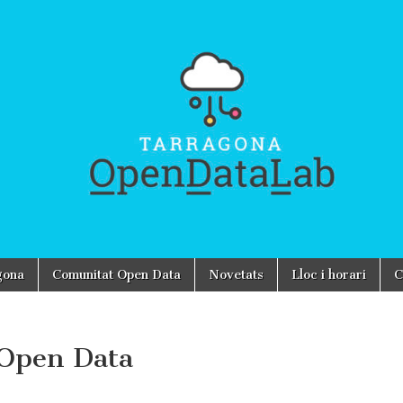
gona
Comunitat Open Data
Novetats
Lloc i horari
C
 Open Data