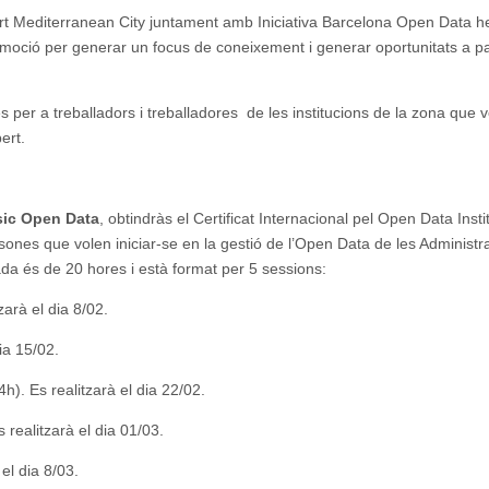
t Mediterranean City juntament amb Iniciativa Barcelona Open Data h
moció per generar un focus de coneixement i generar oportunitats a pa
s per a treballadors i treballadores de les institucions de la zona que 
bert.
sic Open Data
, obtindràs el Certificat Internacional pel Open Data Instit
ersones que volen iniciar-se en la gestió de l’Open Data de les Administr
ada és de 20 hores i està format per 5 sessions:
zarà el dia 8/02.
ia 15/02.
4h). Es realitzarà el dia 22/02.
s realitzarà el dia 01/03.
 el dia 8/03.