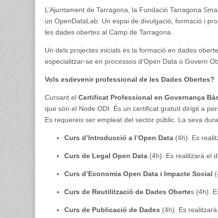
en
L’Ajuntament de Tarragona, la Fundació Tarragona Smar
Governança
Open
un OpenDataLab. Un espai de divulgació, formació i pro
Data
les dades obertes al Camp de Tarragona.
Un dels projectes inicials és la formació en dades oberte
especialitzar-se en processos d’Open Data o Govern O
Vols esdevenir professional de les Dades Obertes?
Cursant el
Certificat Professional en Governança Bà
que són el Node ODI. És un certificat gratuït dirigit a p
Es requereix ser empleat del sector públic. La seva dur
Curs d’Introducció a l’Open Data
(4h). Es realit
Curs de Legal Open Data
(4h). Es realitzarà el d
Curs d’Economia Open Data i Impacte Social
(
Curs de Reutilització de Dades Oberte
s (4h). E
Curs de Publicació de Dades
(4h). Es realitzarà