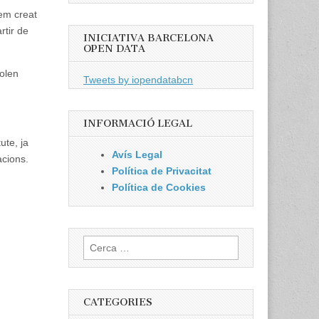
em creat
rtir de
INICIATIVA BARCELONA
OPEN DATA
volen
Tweets by iopendatabcn
INFORMACIÓ LEGAL
ute, ja
Avís Legal
acions.
Política de Privacitat
Política de Cookies
Cerca:
CATEGORIES