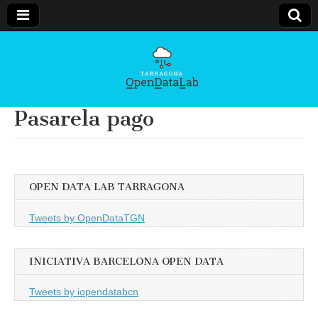
Open
Data LAB
Pasarela pago
Tarragona
OPEN DATA LAB TARRAGONA
Tweets by OpenDataTGN
INICIATIVA BARCELONA OPEN DATA
Tweets by iopendatabcn