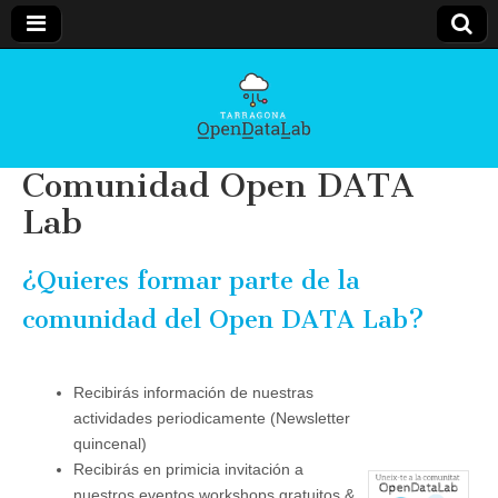
Open
Data LAB
Comunidad Open DATA
Tarragona
Lab
¿Quieres formar parte de la
comunidad del Open DATA Lab?
Recibirás información de nuestras
actividades periodicamente (Newsletter
quincenal)
Recibirás en primicia invitación a
nuestros eventos workshops gratuitos &